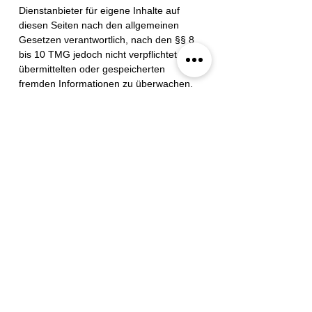
Dienstanbieter für eigene Inhalte auf
diesen Seiten nach den allgemeinen
Gesetzen verantwortlich, nach den §§ 8
bis 10 TMG jedoch nicht verpflichtet, die
übermittelten oder gespeicherten
fremden Informationen zu überwachen.
Eine umgehende Entfernung dieser
Inhalte erfolgt ab dem Zeitpunkt der
Kenntnis einer konkreten
Rechtsverletzung und wir haften nicht vor
dem Zeitpunkt der Kenntniserlangung.
Haftungsbeschränkung für externe
Links
Unsere Webseite kann sog. „externe
Links“ (Verknüpfungen zu Webseiten
Dritter) beinhalten, auf deren Inhalt wir
keinen Einfluss haben und für den wir
aus diesem Grund keine Gewähr
übernehmen. Für die Inhalte und