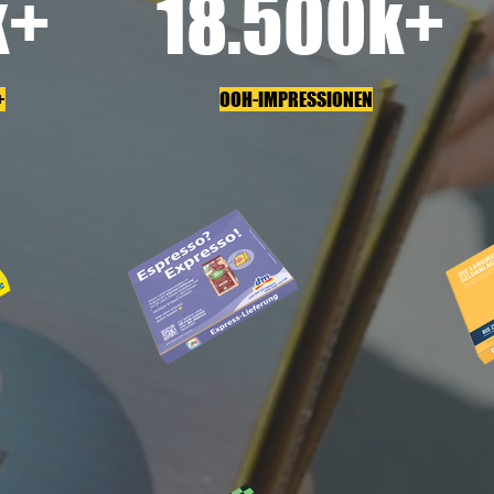
k+
18.500k+
+
OOH-IMPRESSIONEN