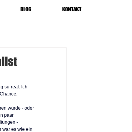
BLOG
KONTAKT
list
 surreal. Ich 
 Chance. 
nen würde - oder 
n paar 
tungen - 
 war es wie ein 