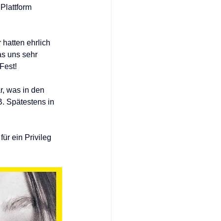
Plattform 
hatten ehrlich 
s uns sehr 
Fest! 
, was in den 
B. Spätestens in 
ür ein Privileg 