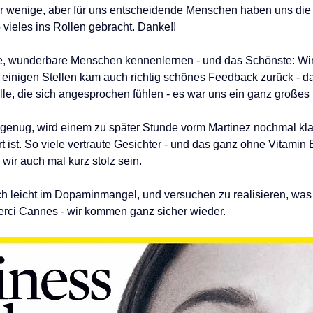
aar wenige, aber für uns entscheidende Menschen haben uns die 
vieles ins Rollen gebracht. Danke!!
lle, wunderbare Menschen kennenlernen - und das Schönste: Wir 
einigen Stellen kam auch richtig schönes Feedback zurück - da
lle, die sich angesprochen fühlen - es war uns ein ganz großes 
 genug, wird einem zu später Stunde vorm Martinez nochmal klar
t ist. So viele vertraute Gesichter - und das ganz ohne Vitamin 
wir auch mal kurz stolz sein.
noch leicht im Dopaminmangel, und versuchen zu realisieren, was f
rci Cannes - wir kommen ganz sicher wieder.